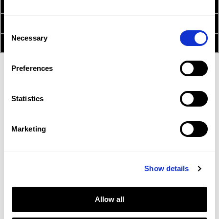
2. USB-Stick vorbereiten
3. Daten-Download
Consent
Necessary
Selection
4. Gerät updaten
Achtung!
Preferences
Entfernen Sie niemals den USB-Stick während
eines laufenden Vorganges. Schalten Sie niemals
das Radio-Navigationssystem aus oder
Statistics
unterbrechen die Spannungsversorgung während
des Updates. Beachten Sie, dass das Radio-
Navigationssystem nach 30 Minuten automatisch
Marketing
ausgeschalten werden kann. Updates die länger
als 30 Minuten dauern, müssen daher bei
laufendem Motor erfolgen.
Show details
Wichtiger Hinweis!
Wenn Sie während der USB-Stick vorbereitet
wird, die Meldung ‘access is denied’ oder ähnliche
Allow all
Fehlermeldung erhalten, kann das folgenden
Grund haben: Es ist möglich, dass Ihr USB-Stick