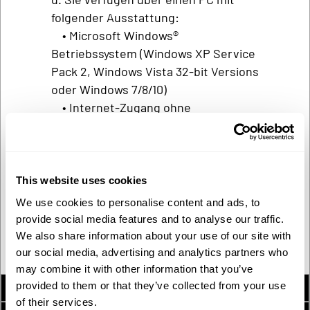
folgender Ausstattung:
• Microsoft Windows®
Betriebssystem (Windows XP Service
Pack 2, Windows Vista 32-bit Versions
oder Windows 7/8/10)
• Internet-Zugang ohne
Einschränkungen durch Firewalls und
Blockade von Downloads
• USB-Anschluss
• Eine Software zum Entpacken
This website uses cookies
komprimierter Dateien (RAR-Dateien)
We use cookies to personalise content and ads, to
e. Sie benötigen weiter einen leeren
provide social media features and to analyse our traffic.
USB-Stick mit mindestens 8 GB
We also share information about your use of our site with
Speicherkapazität
our social media, advertising and analytics partners who
may combine it with other information that you’ve
provided to them or that they’ve collected from your use
1. Tool-Download
of their services.