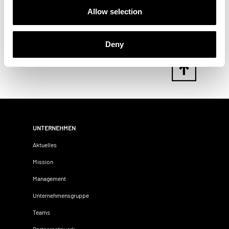
in einem Format formatiert wurde, das nicht dem
Allow selection
FAT-System entspricht. Formatieren Sie ihren
USB-Stick bitte am PC neu in diesem System.
Deny
UNTERNEHMEN
Aktuelles
Mission
Management
Unternehmensgruppe
Teams
Partnernetzwerk