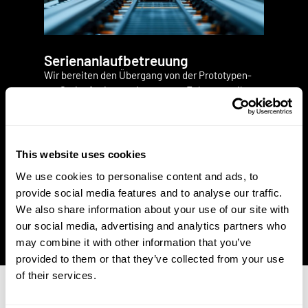
Serienanlaufbetreuung
Wir bereiten den Übergang von der Prototypen-
zur Serienfertigung eines neuen Fahrzeugteils
oder einer Komponente vor und führen ihn durch.
Dazu gehören die Validierung der
Fertigungsprozesse, die Qualifizierung der
Lieferanten, die Planung der
This website uses cookies
Produktionskapazitäten und -ressourcen sowie
We use cookies to personalise content and ads, to
die Abstimmung mit den Automobilherstellern, um
provide social media features and to analyse our traffic.
einen reibungslosen Serienanlauf und die
We also share information about your use of our site with
Einhaltung der Qualitätsstandards zu
our social media, advertising and analytics partners who
gewährleisten.
may combine it with other information that you’ve
provided to them or that they’ve collected from your use
of their services.