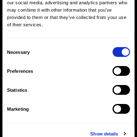
Seit fast zwei Jahrzehnten
our social media, advertising and analytics partners who
entwickelt Krämer Automotive
may combine it with other information that you’ve
Systems digitale Infotainment- und
provided to them or that they’ve collected from your use
Cockpitlösungen für renommierte
of their services.
Automobilhersteller (OEMs). Im
Zentrum steht dabei stets das
Consent
Nutzererlebnis: intuitive
Necessary
Selection
Bedienkonzepte, eine prägnante
Designsprache und höchste
Zuverlässigkeit – Made in
Preferences
Reutlingen. Als Tier-1-Supplier
begleitet das Unternehmen
Statistics
Projekte ganzheitlich, von der
Konzeption über Hard- und
Marketing
Software-Engineering bis hin zur
Serienreife, und verbindet so
Designanspruch mit umfassender
Show details
System- und