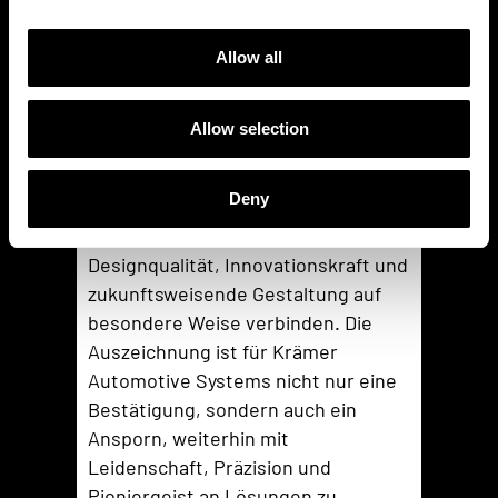
Industrialisierungskompetenz. Mit
dem German Design Award 2026
Allow all
wird diese integrierte
Herangehensweise nun
Allow selection
international gewürdigt.
Fahrerlebnis im Blick
Deny
Die Jury des Rats für Formgebung
zeichnet jene Projekte aus, die
Designqualität, Innovationskraft und
zukunftsweisende Gestaltung auf
besondere Weise verbinden. Die
Auszeichnung ist für Krämer
Automotive Systems nicht nur eine
Bestätigung, sondern auch ein
Ansporn, weiterhin mit
Leidenschaft, Präzision und
Pioniergeist an Lösungen zu