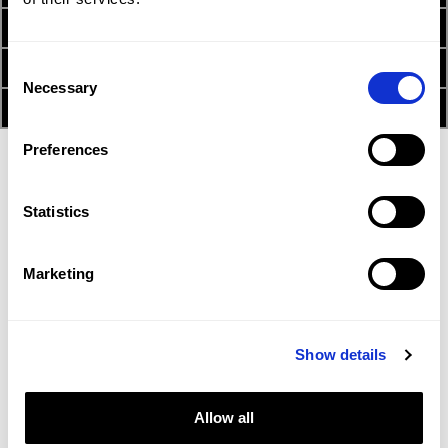
2. USB-Stick vorbereiten
3. Daten-Download
Consent
Necessary
Selection
4. Gerät updaten
Achtung!
Preferences
Entfernen Sie niemals den USB-Stick während
eines laufenden Vorganges. Schalten Sie niemals
das Radio-Navigationssystem aus oder
Statistics
unterbrechen die Spannungsversorgung während
des Updates. Beachten Sie, dass das Radio-
Marketing
Navigationssystem nach 30 Minuten automatisch
ausgeschalten werden kann. Updates die länger
als 30 Minuten dauern, müssen daher bei
laufendem Motor erfolgen.
Show details
Wichtiger Hinweis!
Wenn Sie während der USB-Stick vorbereitet
wird, die Meldung ‘access is denied’ oder ähnliche
Allow all
Fehlermeldung erhalten, kann das folgenden