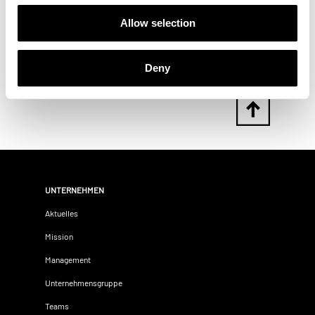
Grund haben: Es ist möglich, dass Ihr USB-Stick
in einem Format formatiert wurde, das nicht dem
Allow selection
FAT-System entspricht. Formatieren Sie ihren
USB-Stick bitte am PC neu in diesem System.
Deny
UNTERNEHMEN
Aktuelles
Mission
Management
Unternehmensgruppe
Teams