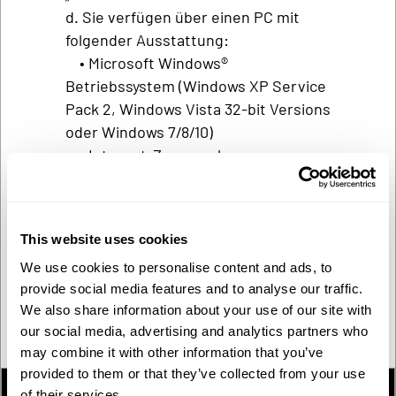
d. Sie verfügen über einen PC mit
folgender Ausstattung:
• Microsoft Windows®
Betriebssystem (Windows XP Service
Pack 2, Windows Vista 32-bit Versions
oder Windows 7/8/10)
• Internet-Zugang ohne
Einschränkungen durch Firewalls und
Blockade von Downloads
• USB-Anschluss
This website uses cookies
• Eine Software zum Entpacken
We use cookies to personalise content and ads, to
komprimierter Dateien (RAR-Dateien)
provide social media features and to analyse our traffic.
e. Sie benötigen weiter einen leeren
We also share information about your use of our site with
USB-Stick mit mindestens 8 GB
our social media, advertising and analytics partners who
Speicherkapazität
may combine it with other information that you’ve
provided to them or that they’ve collected from your use
1. Tool-Download
of their services.