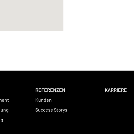
REFERENZEN
KARRIERE
ment
Kunden
lung
Success Storys
ng