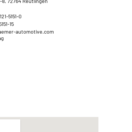
-8, 72764 Reutlingen
121-5151-0
5151-15
kraemer-automotive.com
ag