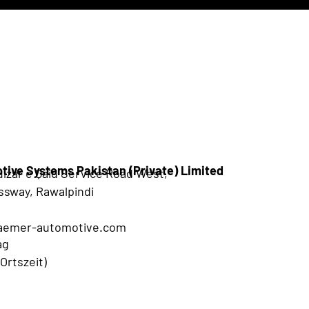
ive Systems Pakistan (Private) Limited
ulzar e Qaid Service Road West,
ssway, Rawalpindi
kraemer-automotive.com
ag
(Ortszeit)