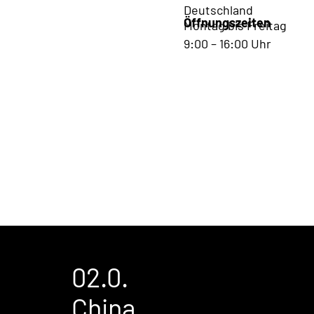
Deutschland
Öffnungszeiten
Montag bis Freitag
9:00 – 16:00 Uhr
02.0.
China