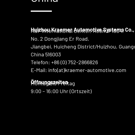
Huizhou Kraemer Automotive Systems Co., 
R&F International Center, Room# 1004/
No. 2 Dongjiang Er Road,
Jiangbei, Huicheng District/Huizhou, Guang
China 516003
Telefon:
+86 (0) 752-2866826
E-Mail: info(at)kraemer-automotive.com
Öffnungszeiten
Montag bis Freitag
9:00 – 16:00 Uhr (Ortszeit)