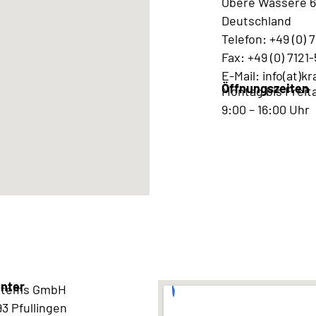
Obere Wässere 6
Deutschland
Telefon: +49 (0) 7
Fax: +49 (0) 7121-
E-Mail: info(at)
Öffnungszeiten
Montag bis Freit
9:00 – 16:00 Uhr
nter
ystems GmbH
3 Pfullingen