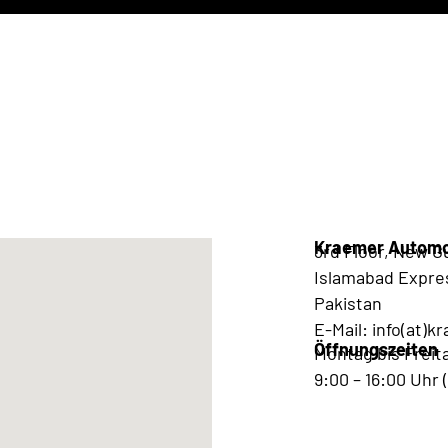
Kraemer Automot
3rd Floor, New G
Islamabad Expre
Pakistan
E-Mail: info(at)
Öffnungszeiten
Montag bis Freit
9:00 – 16:00 Uhr 