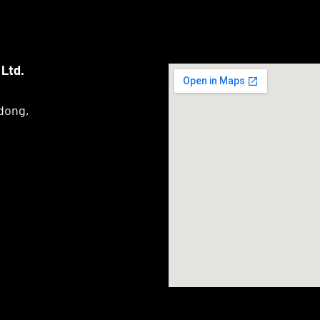
Ltd.
dong,