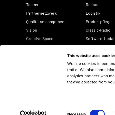
Teams
Rollout
Partnernetzwerk
Logistik
Qualitätsmanagement
Produktpflege
Vision
Classic-Radio
Creative Space
Software-Updat
Nachhaltigkeit
Code of conduct
This website uses cookie
We use cookies to personal
traffic. We also share info
analytics partners who may
Get in touch
they’ve collected from your
© 2026 Krämer Automotive Systems
Consent
Necessary