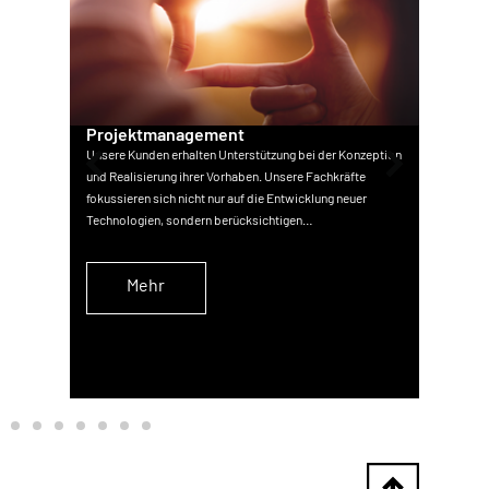
Projektmanagement
Pro
Unsere Kunden erhalten Unterstützung bei der Konzeption
Unser
esten
und Realisierung ihrer Vorhaben. Unsere Fachkräfte
und Q
tets
fokussieren sich nicht nur auf die Entwicklung neuer
Ingen
Technologien, sondern berücksichtigen…
Leben
Mehr