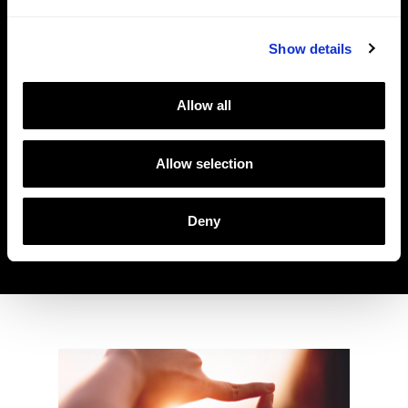
Integration der Displays, sondern auch die
Anpassung an spezifische Kundenanforderungen
und die Sicherstellung der Kompatibilität mit
Show details
bestehenden Fahrzeugsystemen. Durch
kontinuierliche Entwicklungen bleiben wir stets
am Puls der Zeit und können unseren Kunden die
Allow all
neuesten technologischen Fortschritte und
Trends im Bereich der Fahrzeugdisplays bieten.
Mit unserer Expertise und unserem Engagement
Allow selection
für Qualität und Innovation sind wir der ideale
Partner für die Entwicklung zukunftsweisender
Deny
Displaylösungen, die den hohen Anforderungen
der Automobilindustrie gerecht werden.