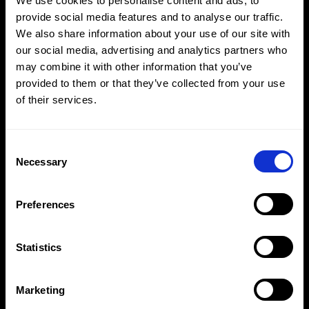
We use cookies to personalise content and ads, to
außergewöhnlichen Lichtverhältnissen. Darüber
hinaus bieten wir innovative Technologien wie
provide social media features and to analyse our traffic.
Anti-Glare- und Anti-Reflective-Beschichtungen,
We also share information about your use of our site with
um die Sichtbarkeit und Benutzer-freundlichkeit
our social media, advertising and analytics partners who
weiter zu optimieren. Eine Investition in die
may combine it with other information that you’ve
Sicherheit im Fahrzeug.
provided to them or that they’ve collected from your use
of their services.
Consent
Necessary
Selection
Preferences
Statistics
Ihr Partner für den klaren Blick
Unsere umfassenden Dienstleistungen umfassen
Marketing
nicht nur die technische Entwicklung und